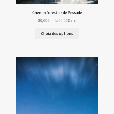
Chemin forestier de Pessade
Plage
80,00
€
–
2500,00
€
TTC
de
Ce
prix :
Choix des options
produit
80,00€
a
à
plusieurs
2500,00€
variations.
Les
options
peuvent
être
choisies
sur
la
page
du