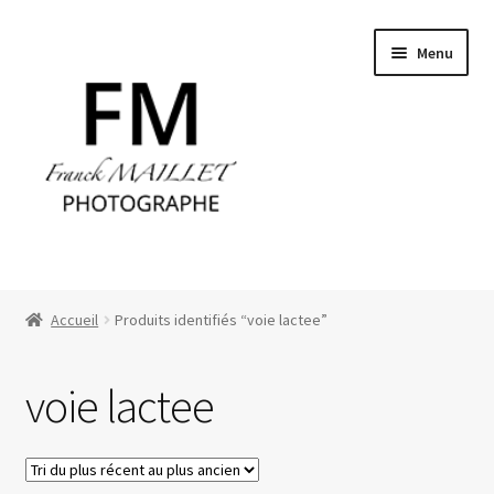
Aller
Aller
Menu
à
au
la
contenu
navigation
Accueil
Accueil
Produits identifiés “voie lactee”
CGV
voie lactee
Commande
Contact