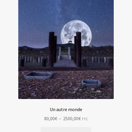
la
page
du
produit
Un autre monde
Plage
80,00
€
–
2500,00
€
TTC
de
Ce