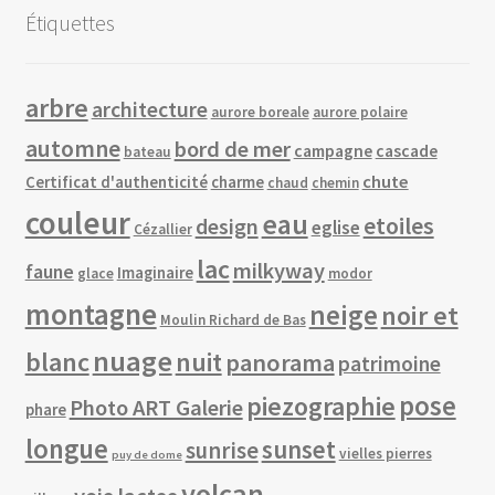
Étiquettes
arbre
architecture
aurore boreale
aurore polaire
automne
bord de mer
campagne
cascade
bateau
chute
Certificat d'authenticité
charme
chaud
chemin
couleur
eau
etoiles
design
eglise
Cézallier
lac
milkyway
faune
Imaginaire
glace
modor
montagne
neige
noir et
Moulin Richard de Bas
nuage
blanc
nuit
panorama
patrimoine
piezographie
pose
Photo ART Galerie
phare
longue
sunset
sunrise
vielles pierres
puy de dome
volcan