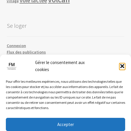
voie lactee
village
Se loger
Connexion
Flux des publications
Flux des commentaires
Gérer le consentement aux
Site de WordPress-FR
cookies
Pour offrir les meilleures expériences, nous utilisons des technologies telles que
les cookies pour stocker et/ou accéder aux informations des appareils. Le fait de
consentir à ces technologies nous permettra de traiter des données telles que le
comportement de navigation ou les ID uniques sur ce site. Le fait de ne pas
consentir ou de retirer son consentement peut avoir un effet négatif sur certaines
caractéristiques et fonctions.
© Phototheque du site www.franckmaillet.com - Photo de
Accepter