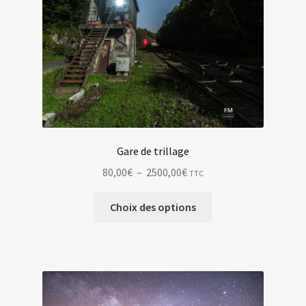
Gare de trillage
Plage
80,00
€
–
2500,00
€
TTC
de
Ce
prix :
Choix des options
produit
80,00€
a
à
plusieurs
2500,00€
variations.
Les
options