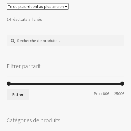
variations.
Les
options
Trié
14 résultats affichés
peuvent
du
être
plus
Recherche
Recherche
choisies
récent
pour :
au
sur
plus
la
ancien
page
Filtrer par tarif
du
produit
Prix
Prix
Prix :
80€
—
2500€
Filtrer
min
ma
Catégories de produits