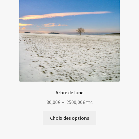
produit
Arbre de lune
Plage
80,00
€
–
2500,00
€
TTC
de
Ce
prix :
Choix des options
produit
80,00€
a
à
plusieurs