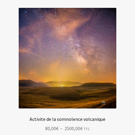
2500,00€
variations.
Les
options
peuvent
être
choisies
sur
la
page
du
produit
Activite de la somnolence volcanique
Plage
80,00
€
–
2500,00
€
TTC