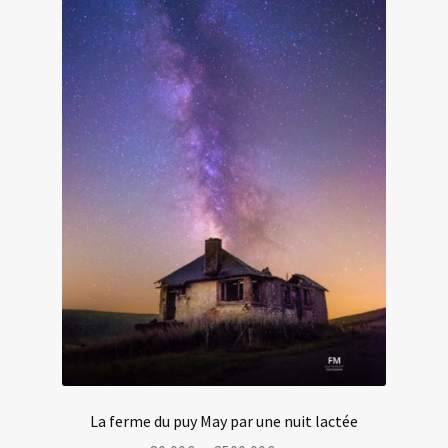
choisies
sur
la
page
du
produit
La ferme du puy May par une nuit lactée