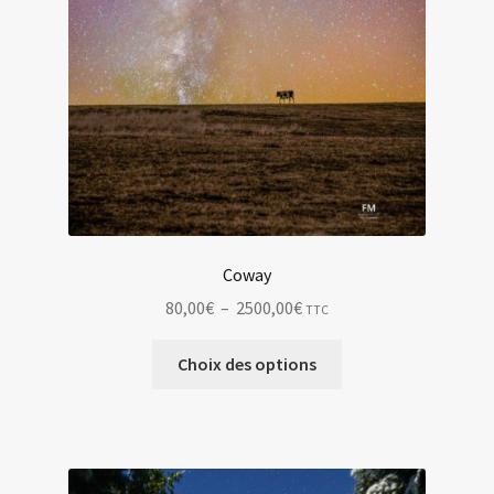
Coway
Plage
80,00
€
–
2500,00
€
TTC
de
Ce
prix :
Choix des options
produit
80,00€
a
à
plusieurs
2500,00€
variations.
Les