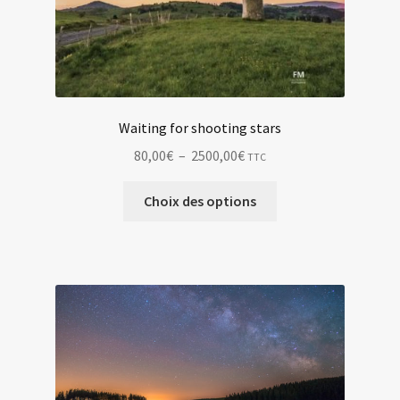
Waiting for shooting stars
Plage
80,00
€
–
2500,00
€
TTC
de
Ce
prix :
Choix des options
produit
80,00€
a
à
plusieurs
2500,00€
variations.
Les
options
peuvent
être
choisies