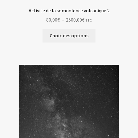
Activite de la somnolence volcanique 2
Plage
80,00
€
–
2500,00
€
TTC
de
Ce
prix :
Choix des options
produit
80,00€
a
à
plusieurs
2500,00€
variations.
Les
options
peuvent
être
choisies
sur
la
page
du