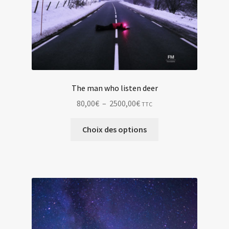
The man who listen deer
Plage
80,00
€
–
2500,00
€
TTC
de
Ce
prix :
Choix des options
produit
80,00€
a
à
plusieurs
2500,00€
variations.
Les
options
peuvent
être