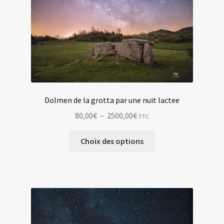
peuvent
être
choisies
sur
la
page
du
produit
Dolmen de la grotta par une nuit lactee
Plage
80,00
€
–
2500,00
€
TTC
de
Ce
prix :
Choix des options
produit
80,00€
a
à
plusieurs
2500,00€
variations.
Les
options
peuvent